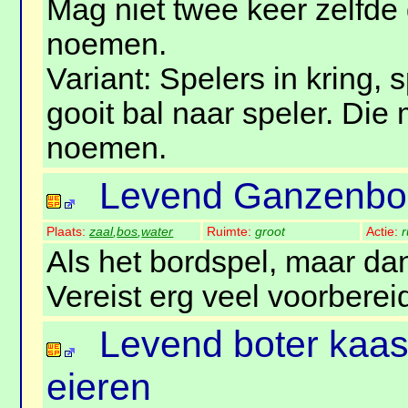
Mag niet twee keer zelfde 
noemen.
Variant: Spelers in kring, 
gooit bal naar speler. Die
noemen.
Levend Ganzenbo
Plaats:
zaal
,
bos
,
water
Ruimte:
groot
Actie:
r
Als het bordspel, maar dan
Vereist erg veel voorberei
Levend boter kaas
eieren