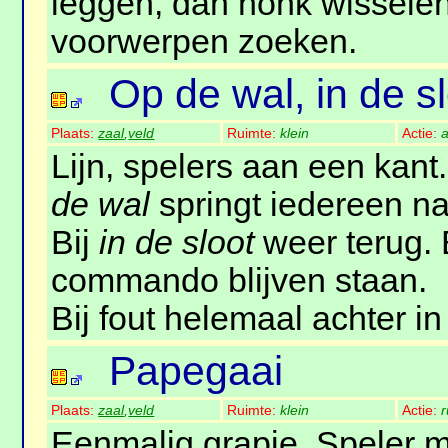
leggen, dan honk wissele
voorwerpen zoeken.
Op de wal, in de s
Plaats:
zaal
,
veld
Ruimte:
klein
Actie:
a
Lijn, spelers aan een kan
de wal
springt iedereen na
Bij
in de sloot
weer terug. 
commando blijven staan.
Bij fout helemaal achter in
Papegaai
Plaats:
zaal
,
veld
Ruimte:
klein
Actie:
r
Eenmalig grapje. Speler m