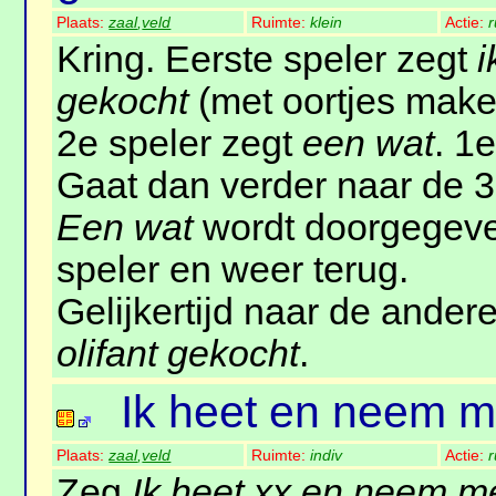
Plaats:
zaal
,
veld
Ruimte:
klein
Actie:
r
Kring. Eerste speler zegt
i
gekocht
(met oortjes make
2e speler zegt
een wat
. 1
Gaat dan verder naar de 3
Een wat
wordt doorgegeve
speler en weer terug.
Gelijkertijd naar de ander
olifant gekocht
.
Ik heet en neem 
Plaats:
zaal
,
veld
Ruimte:
indiv
Actie:
r
Zeg
Ik heet xx en neem m