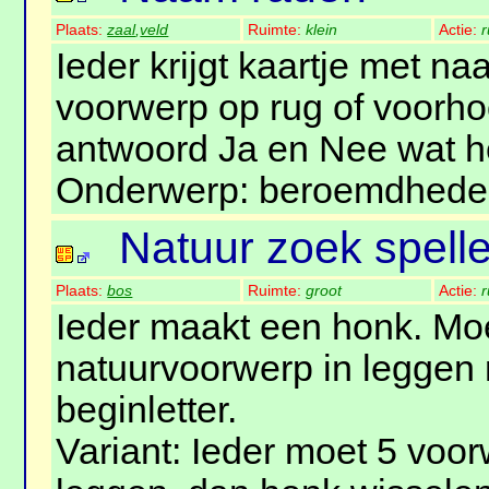
Plaats:
zaal
,
veld
Ruimte:
klein
Actie:
r
Ieder krijgt kaartje met n
voorwerp op rug of voorh
antwoord Ja en Nee wat he
Onderwerp: beroemdheden
Natuur zoek spelle
Plaats:
bos
Ruimte:
groot
Actie:
r
Ieder maakt een honk. Mo
natuurvoorwerp in leggen
beginletter.
Variant: Ieder moet 5 voor