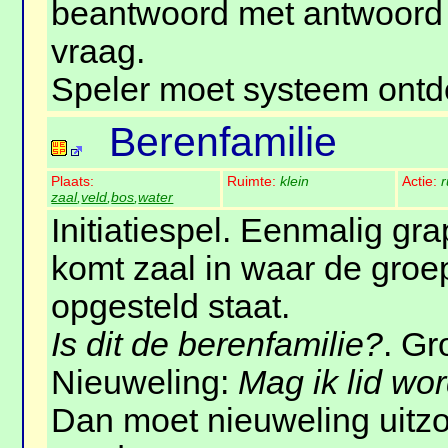
beantwoord met antwoord 
vraag.
Speler moet systeem ontd
Berenfamilie
Plaats:
Ruimte:
klein
Actie:
r
zaal
,
veld
,
bos
,
water
Initiatiespel. Eenmalig gr
komt zaal in waar de groep
opgesteld staat.
Is dit de berenfamilie?
. G
Nieuweling:
Mag ik lid wo
Dan moet nieuweling uitzo