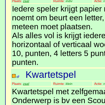
Plaats:
zaal
Ruimte:
indiv
Actie:
r
Iedere speler krijgt papier 
noemt om beurt een letter,
meteen moet plaatsen.
Als alles vol is krijgt iede
horizontaal of verticaal wo
10, punten, 4 letters 5 pun
punten.
Kwartetspel
Plaats:
zaal
Ruimte:
klein
Actie:
r
Kwartetspel met zelfgemaa
Onderwerp is bv een Scout