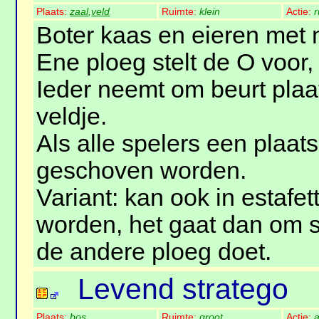
Plaats:
zaal
,
veld
Ruimte:
klein
Actie:
r
Boter kaas en eieren met 
Ene ploeg stelt de O voor,
Ieder neemt om beurt plaa
veldje.
Als alle spelers een plaa
geschoven worden.
Variant: kan ook in estafe
worden, het gaat dan om 
de andere ploeg doet.
Levend stratego
Plaats:
bos
Ruimte:
groot
Actie:
a