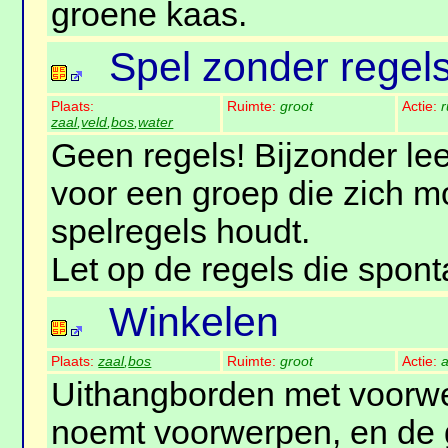
groene kaas.
Spel zonder regel
Plaats:
Ruimte:
groot
Actie:
zaal
,
veld
,
bos
,
water
Geen regels! Bijzonder lee
voor een groep die zich mo
spelregels houdt.
Let op de regels die spon
Winkelen
Plaats:
zaal
,
bos
Ruimte:
groot
Actie:
a
Uithangborden met voorwe
noemt voorwerpen, en de g