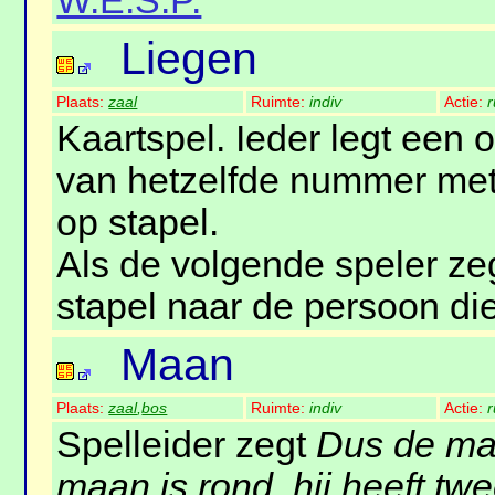
W.E.S.P.
Liegen
Plaats:
zaal
Ruimte:
indiv
Actie:
r
Kaartspel. Ieder legt een 
van hetzelfde nummer met
op stapel.
Als de volgende speler ze
stapel naar de persoon die
Maan
Plaats:
zaal
,
bos
Ruimte:
indiv
Actie:
r
Spelleider zegt
Dus de maa
maan is rond, hij heeft t