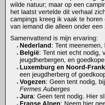
wilde natuur; maar op een campin
het laatst vertelde dit verhaal zi
campings kreeg ik vaak te horen
van iemand die alleen onder een z
Samenvattend is mijn ervaring:
Nederland
: Tent meenemen, h
België
: Tent niet echt nodig,
jeugdherbergen, en goedkope 
Luxemburg en Noord-Frankr
een jeugdherberg of goedkoop 
Vogezen
: Geen tent nodig, bij
Fermes Auberges
Jura
: Geen tent nodig. Hier s
Franse Alpen
: Neem hier gee