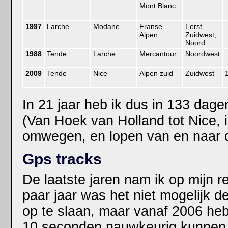
Mont Blanc
1997
Larche
Modane
Franse
Eerst
Alpen
Zuidwest,
Noord
1988
Tende
Larche
Mercantour
Noordwest
2009
Tende
Nice
Alpen zuid
Zuidwest
In 21 jaar heb ik dus in 133 dag
(Van Hoek van Holland tot Nice, i
omwegen, en lopen van en naar d
Gps tracks
De laatste jaren nam ik op mijn r
paar jaar was het niet mogelijk d
op te slaan, maar vanaf 2006 heb
10 seconden nauwkeurig kunnen 