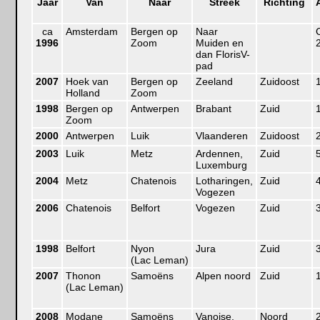
Jaar
Van
Naar
Streek
Richting
ca
Amsterdam
Bergen op
Naar
1996
Zoom
Muiden en
dan FlorisV-
pad
2007
Hoek van
Bergen op
Zeeland
Zuidoost
Holland
Zoom
1998
Bergen op
Antwerpen
Brabant
Zuid
Zoom
2000
Antwerpen
Luik
Vlaanderen
Zuidoost
2003
Luik
Metz
Ardennen,
Zuid
Luxemburg
2004
Metz
Chatenois
Lotharingen,
Zuid
Vogezen
2006
Chatenois
Belfort
Vogezen
Zuid
1998
Belfort
Nyon
Jura
Zuid
(Lac Leman)
2007
Thonon
Samoëns
Alpen noord
Zuid
(Lac Leman)
2008
Modane
Samoëns
Vanoise,
Noord