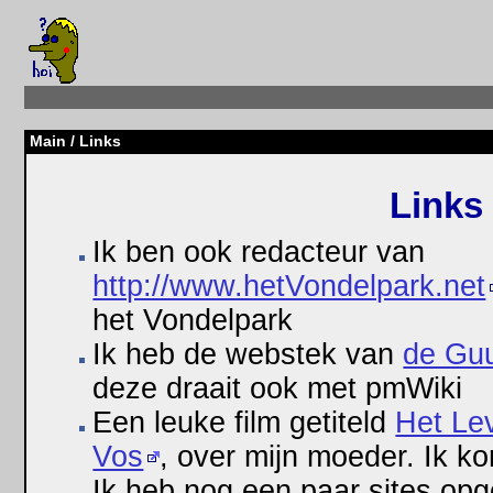
Main
/ Links
Links
Ik ben ook redacteur van
http://www.hetVondelpark.net
het Vondelpark
Ik heb de webstek van
de Guu
deze draait ook met pmWiki
Een leuke film getiteld
Het Le
Vos
, over mijn moeder. Ik ko
Ik heb nog een paar sites opg