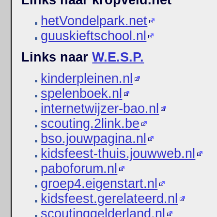
Links naar kropveld.net
hetVondelpark.net
guuskieftschool.nl
Links naar
W.E.S.P.
kinderpleinen.nl
spelenboek.nl
internetwijzer-bao.nl
scouting.2link.be
bso.jouwpagina.nl
kidsfeest-thuis.jouwweb.nl
paboforum.nl
groep4.eigenstart.nl
kidsfeest.gerelateerd.nl
scoutinggelderland.nl