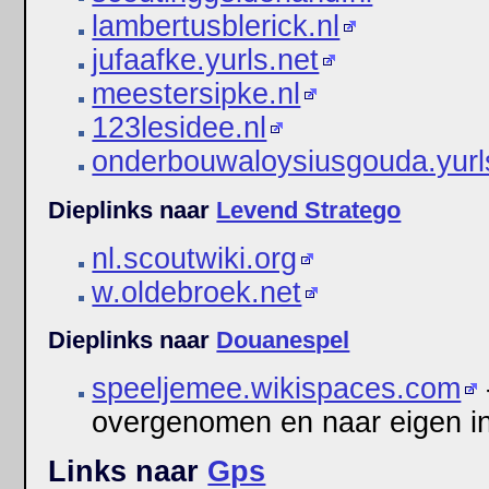
lambertusblerick.nl
jufaafke.yurls.net
meestersipke.nl
123lesidee.nl
onderbouwaloysiusgouda.yurl
Dieplinks naar
Levend Stratego
nl.scoutwiki.org
w.oldebroek.net
Dieplinks naar
Douanespel
speeljemee.wikispaces.com
overgenomen en naar eigen in
Links naar
Gps