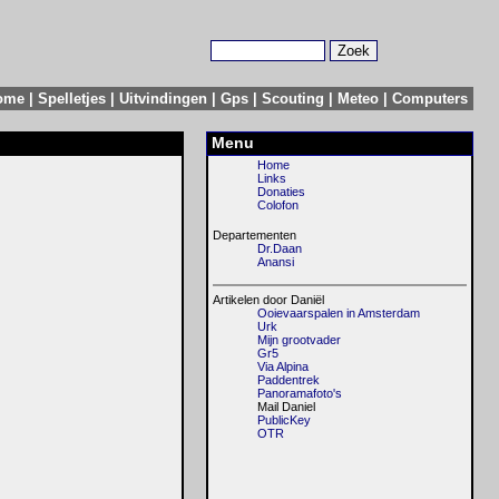
ome
|
Spelletjes
|
Uitvindingen
|
Gps
|
Scouting
|
Meteo
|
Computers
Menu
Home
Links
Donaties
Colofon
Departementen
Dr.Daan
Anansi
Artikelen door Daniël
Ooievaarspalen in Amsterdam
Urk
Mijn grootvader
Gr5
Via Alpina
Paddentrek
Panoramafoto's
Mail Daniel
PublicKey
OTR