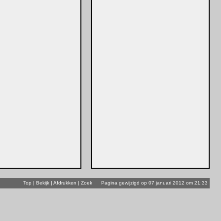
Top
|
Bekijk
|
Afdrukken
|
Zoek
Pagina gewijzigd op 07 januari 2012 om 21:33