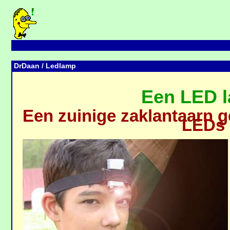
DrDaan
/ Ledlamp
Een LED 
Een zuinige zaklantaarn 
LEDs