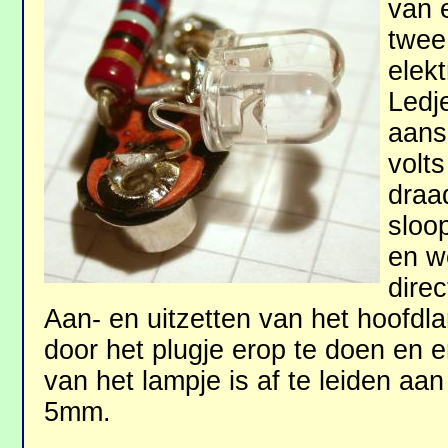
van e
twee
elek
Ledj
aans
volts
draad
sloop
en w
direc
Aan- en uitzetten van het hoofd
door het plugje erop te doen en e
van het lampje is af te leiden aan
5mm.