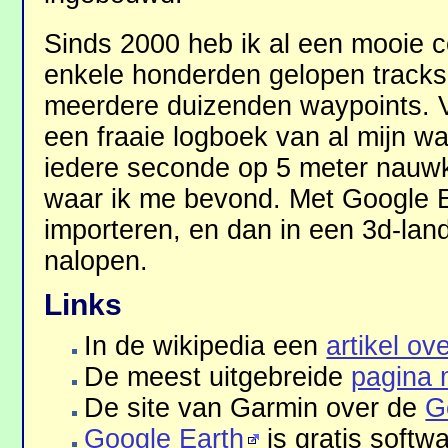
Sinds 2000 heb ik al een mooie 
enkele honderden gelopen track
meerdere duizenden waypoints. V
een fraaie logboek van al mijn w
iedere seconde op 5 meter nauwke
waar ik me bevond. Met Google E
importeren, en dan in een 3d-lan
nalopen.
Links
In de wikipedia een
artikel o
De meest uitgebreide
pagina 
De site van Garmin over de
G
Google Earth
is gratis softw